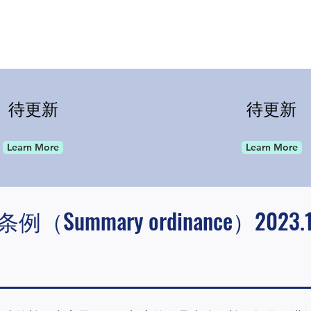
待更新
待更新
Learn More
Learn More
例（Summary ordinance）2023.1