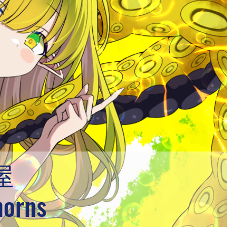
屋
horns