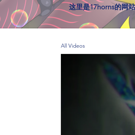
​这里是17horns
All Videos